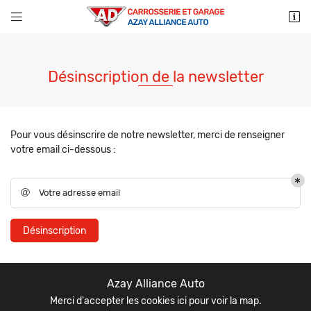


31 Route de Parthenay
79130 Azay sur Thouet
05 49 63 48 91
Désinscription de la newsletter
Pour vous désinscrire de notre newsletter, merci de renseigner
votre email ci-dessous :
Votre adresse email

Adresse email de réception

Une question
Désinscription
Recopier le code ci-contre

LE GARAGE
Rafraîchir le captcha
05 49 63 48 9

Azay Alliance Auto
L’ATELIER
Merci d'accepter les cookies
ici
pour voir la map.