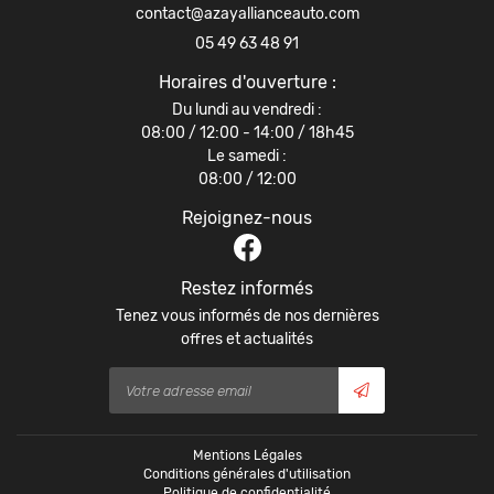
SSERIE - PEINTURE
05 49 63 48 91
URES SANS PERMIS
Horaires d'ouverture :
Rejoignez-nou
En cochant cette case, vous consentez à recevoir nos propositions commerciales à
Du lundi au vendredi :
l'adresse email indiqué ci-dessus. Vous pouvez vous désinscrire à tout moment en
OS OCCASIONS
utilisant
le formulaire de désinscription
08:00 / 12:00 - 14:00 / 18h45
.
Le samedi :
08:00 / 12:00
Inscription
ACTUALITÉS
Rejoignez-nous
Restez infor
CONTACT
Inscription Newsle
Restez informés
Tenez vous informés de nos dernières
offres et actualités
Mentions Légales
Conditions générales d'utilisation
Politique de confidentialité